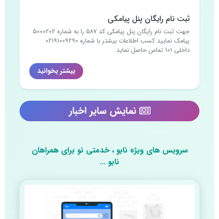
ثبت نام رایگان پنل پیامکی
جهت ثبت نام رایگان پنل پیامکی کد 587 را به شماره 5000202
پیامک نمایید کسب اطلاعات بیشتر با شماره 02191009290
داخلی 101 تماس حاصل نماید.
بیشتر بخوانید
نمایش سایر اخبار
سرویس های ویژه نابو ، خدمتی نو برای همراهان
نابو …